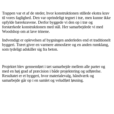
Trappen var et af de steder, hvor konstruktionen stillede ekstra krav
til vores faglighed. Den var oprindeligt tegnet i træ, men kunne ikke
opfylde bærekravene. Derfor byggede vi den op i træ og
forstærkede konstruktionen med stål. Her samarbejdede vi med
Woodshop om at lave trinene.
Indvendigt er oplevelsen af bygningen anderledes end et traditionelt
byggeri. Træet giver en varmere atmosfære og en anden rumklang,
som tydeligt adskiller sig fra beton.
Projektet blev gennemført i tæt samarbejde mellem alle parter og
med en høj grad af præcision i både projektering og udførelse.
Resultatet er et byggeri, hvor materialevalg, håndværk og
samarbejde går op i en samlet og veludført løsning.