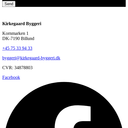
Send
Kirkegaard Byggeri
Kornmarken 1
DK-7190 Billund
+45 75 33 94 33
byggeri@kirkegaard-byggeri.dk
CVR: 34878803
Facebook