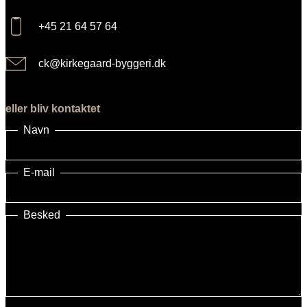
+45 21 64 57 64
ck@kirkegaard-byggeri.dk
eller bliv kontaktet
Navn
E-mail
Besked