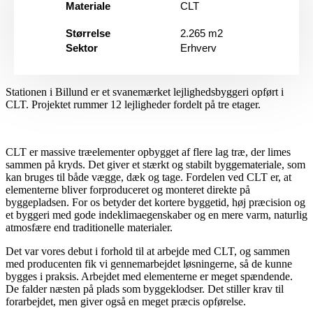
Materiale
CLT
Størrelse
2.265 m2
Sektor
Erhverv
Stationen i Billund er et svanemærket lejlighedsbyggeri opført i
CLT. Projektet rummer 12 lejligheder fordelt på tre etager.
CLT er massive træelementer opbygget af flere lag træ, der limes
sammen på kryds. Det giver et stærkt og stabilt byggemateriale, som
kan bruges til både vægge, dæk og tage. Fordelen ved CLT er, at
elementerne bliver forproduceret og monteret direkte på
byggepladsen. For os betyder det kortere byggetid, høj præcision og
et byggeri med gode indeklimaegenskaber og en mere varm, naturlig
atmosfære end traditionelle materialer.
Det var vores debut i forhold til at arbejde med CLT, og sammen
med producenten fik vi gennemarbejdet løsningerne, så de kunne
bygges i praksis. Arbejdet med elementerne er meget spændende.
De falder næsten på plads som byggeklodser. Det stiller krav til
forarbejdet, men giver også en meget præcis opførelse.