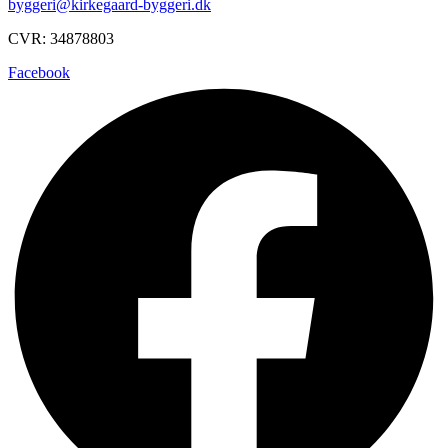
byggeri@kirkegaard-byggeri.dk
CVR: 34878803
Facebook